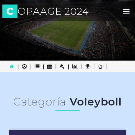
C
OPAAGE 2024
Tog
nav
|
|
|
|
|
|
|
|
Categoría
Voleyboll